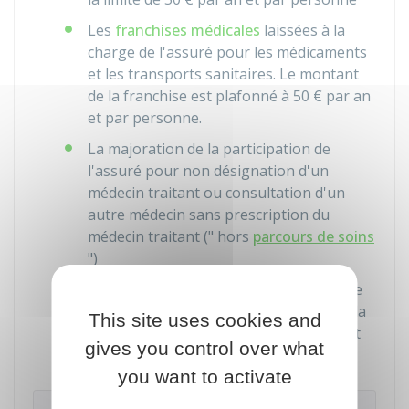
Les
franchises médicales
laissées à la
charge de l'assuré pour les médicaments
et les transports sanitaires. Le montant
de la franchise est plafonné à
50 €
par an
et par personne.
La majoration de la participation de
l'assuré pour non désignation d'un
médecin traitant ou consultation d'un
autre médecin sans prescription du
médecin traitant (" hors
parcours de soins
")
Les dépassements d'honoraires lorsque
l'assuré consulte un spécialiste auquel la
This site uses cookies and
loi ne permet pas d'accéder directement
gives you control over what
sans passer par un médecin traitant.
you want to activate