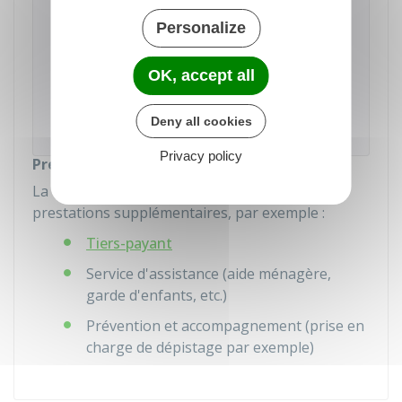
À savoir
er
Personalize
Depuis le 1
janvier 2022, les contrats
responsables prévoient l'acceptation par les
complémentaires de la pratique du
tiers payant
OK, accept all
(dispense d'avance de frais) sur les
équipements et les soins du panier
100 %
santé
Deny all cookies
(optique, dentaire et audiologie).
Privacy policy
Prestations supplémentaires
La complémentaire santé peut proposer des
prestations supplémentaires, par exemple :
Tiers-payant
Service d'assistance (aide ménagère,
garde d'enfants, etc.)
Prévention et accompagnement (prise en
charge de dépistage par exemple)