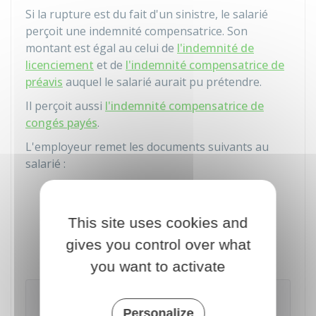
Si la rupture est du fait d'un sinistre, le salarié
perçoit une indemnité compensatrice. Son
montant est égal au celui de
l'indemnité de
licenciement
et de
l'indemnité compensatrice de
préavis
auquel le salarié aurait pu prétendre.
Il perçoit aussi
l'indemnité compensatrice de
congés payés
.
L'employeur remet les documents suivants au
salarié :
Certificat de travail
Attestation France Travail
This site uses cookies and
(anciennement Pôle emploi)
gives you control over what
Reçu pour solde de tout compte
.
you want to activate
À noter
Personalize