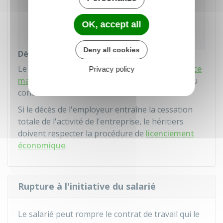
Lorsqu'un dispositif d'
épargne salariale
est mis
en place dans l'entreprise, l'employeur remet au
salarié, à la fin du contrat de travail, un état
OK, accept all
récapitulatif des sommes épargnées.
Deny all cookies
Décès de l'employeur
Le décès de l'employeur n'est pas un cas de
force
Privacy policy
majeure
qui entraîne la rupture automatique du
contrat de travail du salarié.
Si le décès de l'employeur entraîne la cessation
totale de l'activité de l'entreprise, le héritiers
doivent respecter la procédure de
licenciement
économique
.
Rupture à l'initiative du salarié
Le salarié peut rompre le contrat de travail qui le