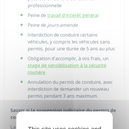
professionnelle
Peine de
travail d'intérêt général
Peine de
jours-amende
Interdiction de conduire certains
véhicules, y compris les véhicules sans
permis, pour une durée de 5 ans au plus
Obligation d'accomplir, à vos frais, un
stage de sensibilisation à la sécurité
routière
Annulation du permis de conduire, avec
interdiction de demander un nouveau
permis pendant 3 ans maximum.
Savoir si la suspension judiciaire du permis de
conduire est inscrite au casier judiciaire
La suspension judiciaire de votre permis de
This site uses cookies and