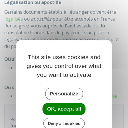
Légalisation ou apostille
Certains documents établis à l'étranger doivent être
légalisés
ou
apostillés
pour être acceptés en France.
Renseignez-vous auprès de l'ambassade ou du
consulat de France dans le pays concerné pour la
légalisation, et auprès de l'ambassade ou du consulat
du pays concerné pour l'apostille.
This site uses cookies and
Où s'adresser ?
gives you control over what
Ambassades et consulats de France à
you want to activate
l'étranger
Où s'adresser ?
Personalize
Ambassade ou consulat étranger en France
OK, accept all
À savoir
Pour faire votre
demande de naturalisation
Deny all cookies
française
, un
SIMULATEUR
permet d'avoir la
LISTE