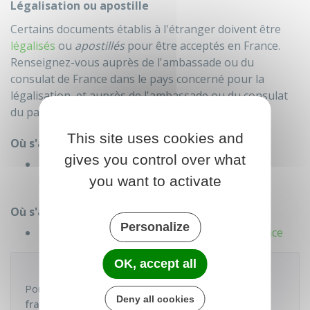
Légalisation ou apostille
Certains documents établis à l'étranger doivent être
légalisés
ou
apostillés
pour être acceptés en France.
Renseignez-vous auprès de l'ambassade ou du
consulat de France dans le pays concerné pour la
légalisation, et auprès de l'ambassade ou du consulat
du pays concerné pour l'apostille.
This site uses cookies and
Où s'adresser ?
gives you control over what
Ambassades et consulats de France à
you want to activate
l'étranger
Où s'adresser ?
Personalize
Ambassade ou consulat étranger en France
OK, accept all
À savoir
Pour faire votre
demande de naturalisation
Deny all cookies
française
, un
SIMULATEUR
permet d'avoir la
LISTE