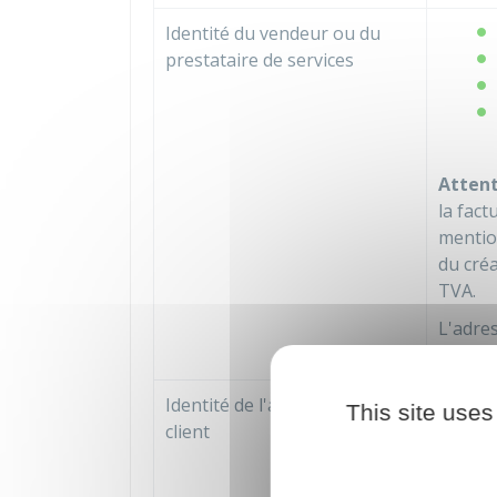
Identité du vendeur ou du
prestataire de services
Attent
la fact
mentio
du créa
TVA.
L'adres
elle es
Identité de l'acheteur ou du
This site uses
client