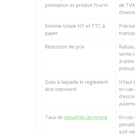
prestation et produit fourni
de TVA
d'exoné
Somme totale
HT
et
TTC
à
Précise
payer
transp
Réduction de prix
Rabais,
vente o
à cette
prévus 
Date à laquelle le règlement
Il faut
doit intervenir
en cas 
d'esco
paieme
Taux de
pénalités de retard
En cas
pénalit
soit né