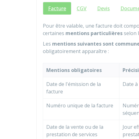
Facture
CGV
Devis
Documen
Pour être valable, une facture doit comp
certaines
mentions particulières
selon l
Les
mentions suivantes sont communes
obligatoirement apparaître :
Mentions obligatoires
Précis
Date de l'émission de la
Date à 
facture
Numéro unique de la facture
Numéro
séquen
Date de la vente ou de la
Jour ef
prestation de services
prestat