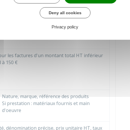
adresse du client (sauf opposition pour un
particulier) et adresse de facturation (si
Deny all cookies
différente de celle du client)
Privacy policy
il a préalablement été établi par l'acheteur
our les factures d'un montant total
HT
inférieur
l à
150 €
Nature, marque, référence des produits
Si prestation : matériaux fournis et main
d'oeuvre
é, dénomination précise, prix unitaire HT, taux