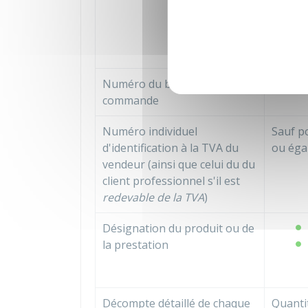
Numéro du bon de
Lorsqu'
commande
Numéro individuel
Sauf p
d'identification à la
TVA
du
ou éga
vendeur (ainsi que celui du du
client professionnel s'il est
redevable de la TVA
)
Désignation du produit ou de
la prestation
Décompte détaillé de chaque
Quantit