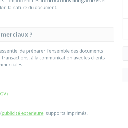
ents comportent des
informations obligatoires
et
lon la nature du document.
mmerciaux ?
st essentiel de préparer l'ensemble des documents
transactions, à la communication avec les clients
ommerciales.
CGV)
(
publicité extérieure
, supports imprimés,