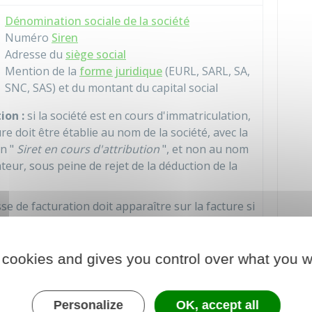
Dénomination sociale de la société
Numéro
Siren
Adresse du
siège social
Mention de la
forme juridique
(EURL, SARL, SA,
SNC, SAS) et du montant du capital social
ion :
si la société est en cours d'immatriculation,
ure doit être établie au nom de la société, avec la
n "
Siret en cours d'attribution
", et non au nom
teur, sous peine de rejet de la déduction de la
se de facturation doit apparaître sur la facture si
t distincte de celle du siège social.
Si le client est une entreprise
: nom de
 cookies and gives you control over what you w
l'entreprise (nom complet si entrepreneur
individuel ou dénomination sociale si société)
Si le client est un particulier
: nom complet,
Personalize
OK, accept all